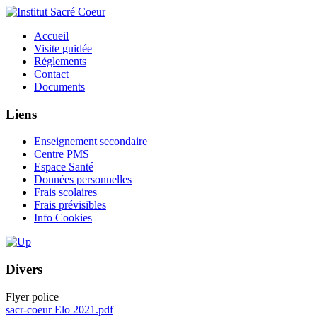
Accueil
Visite guidée
Réglements
Contact
Documents
Liens
Enseignement secondaire
Centre PMS
Espace Santé
Données personnelles
Frais scolaires
Frais prévisibles
Info Cookies
Divers
Flyer police
sacr-coeur Elo 2021.pdf