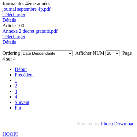
Journal des 4ème années
journal septembre 4p.pdf
Télécharger
Détails
Article 100
Annexe 2 decret gratuite.pdf
Télécharger
Détails
Ordering
Afficher NUM
Page
4 sur 4
Début
Précédent
1
2
3
4
Suivant
Fin
Powered by
Phoca Download
HOOPI