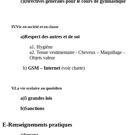
c)Directives générales pour le cours de gymnastique
IV.Vie en société et en classe
a)Respect des autres et de soi
a1. Hygiène
a2. Tenue vestimentaire - Cheveux – Maquillage –
Objets valeur
b)
GSM – Internet
(voir charte)
V.La vie scolaire au quotidien
a)5 grandes lois
b)Sanctions
E-Renseignements pratiques
a)Assurance