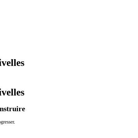
velles
velles
nstruire
ogresser.