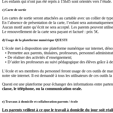
Les enfants qui n'ont pas été repris à 15h45 sont orientés vers l’étude.
c) Carte de sortie
Les cartes de sortie seront attachées au cartable avec un collier de typ
En l’absence de présentation de la carte, l’enfant sera automatiquement
Aucun motif autre qu’écrit ne sera accepté. Les parents peuvent utilise
Le renouvellement de la carte sera payant et facturé : prix 5€.
d) Usage de la plateforme numérique QUESTI
L’école met à disposition une plateforme numérique sur internet, dénom
• Permettre aux parents, titulaires, professeurs, personnel administratif
• De réaliser des activités d’enseignement;
• D’aider les professeurs au suivi pédagogique des élèves grâce à des 
L’école et ses membres du personnel feront usage de ces outils de man
notre site internet. Il est demandé à tous les utilisateurs de ces outils 
Questi est une plateforme pour échanger des informations entre partena
classe, le téléphone, ou la communication orale.
e) Travaux à domicile et collaboration parents / école
Les parents veillent à ce que le travail à domicile du jour soit réa