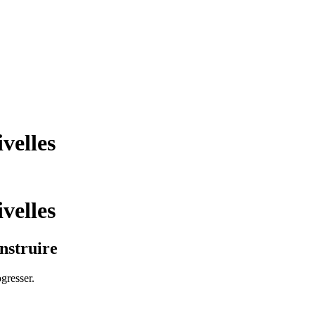
velles
velles
nstruire
ogresser.