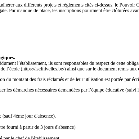
hérer aux différents projets et règlements cités ci-dessus, le Pouvoir Org
légale. Par manque de place, les inscriptions pourraient être clôturées av
ogiques.
idument l’établissement, ils sont responsables du respect de cette obliga
 de l’école (https://iscfnivelles.be/) ainsi que sur le document remis aux
ion du montant des frais réclamés et de leur utilisation est portée par écr
ectuer les démarches nécessaires demandées par l’équipe éducative (sui
ce (sauf 4ème jour d'absence).
re fourni à partir de 3 jours d'absence).
par le chef de l'établissement.