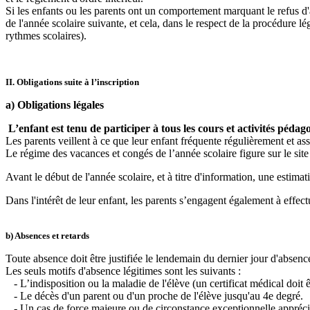
Si les enfants ou les parents ont un comportement marquant le refus d'ad
de l'année scolaire suivante, et cela, dans le respect de la procédure 
rythmes scolaires).
II. Obligations suite à l’inscription
a) Obligations légales
L’enfant est tenu de participer à tous les cours et activités pédag
Les parents veillent à ce que leur enfant fréquente régulièrement et ass
Le régime des vacances et congés de l’année scolaire figure sur le site
Avant le début de l'année scolaire, et à titre d'information, une estimat
Dans l'intérêt de leur enfant, les parents s’engagent également à eff
b) Absences et retards
Toute absence doit être justifiée le lendemain du dernier jour d'absen
Les seuls motifs d'absence légitimes sont les suivants :
- L’indisposition ou la maladie de l'élève (un certificat médical doit êt
- Le décès d'un parent ou d'un proche de l'élève jusqu'au 4e degré.
- Un cas de force majeure ou de circonstance exceptionnelle apprécié 